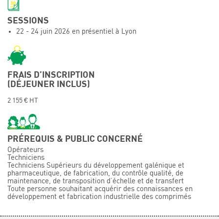
Événements
SESSIONS
Symposium on Chain Transfer Catalysis for
22 - 24 juin 2026 en présentiel à Lyon
sustainability – September 15 and 16, 2026
FRENCH-CHINESE CONFERENCE ON GREEN
CHEMISTRY
Contacts
FRAIS D’INSCRIPTION
(DÉJEUNER INCLUS)
2 155 € HT
PRÉREQUIS & PUBLIC CONCERNÉ
Opérateurs
Techniciens
Techniciens Supérieurs du développement galénique et
pharmaceutique, de fabrication, du contrôle qualité, de
maintenance, de transposition d’échelle et de transfert
Toute personne souhaitant acquérir des connaissances en
développement et fabrication industrielle des comprimés