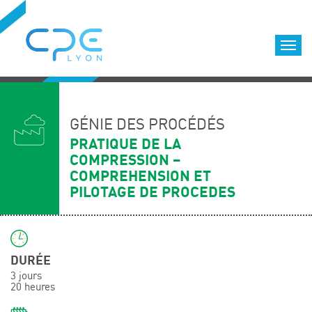
Cookies management panel
Accueil
Formations qualifiantes
GÉNIE DES PROCÉDÉS
Formations diplômantes
PRATIQUE DE LA
COMPRESSION –
Infos pratiques
COMPREHENSION ET
Déroulement des formations
PILOTAGE DE PROCEDES
Equipe
Nous choisir
Nos locaux
DURÉE
LOCATION DE SALLES DE FORMATION
3 jours
20 heures
Accès
Nos clients