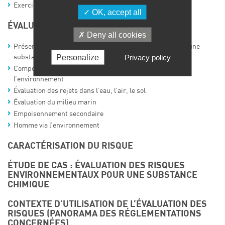
Exercice pratique
OK, accept all
ÉVALUATION DE L’EXPOSITION
Deny all cookies
Présentation des scénarios d’émission et cycles de vie d’une
Personalize
Privacy policy
substance chimique
Comportement d’une substance chimique dans
l’environnement
Évaluation des rejets dans l’eau, l’air, le sol
Évaluation du milieu marin
Empoisonnement secondaire
Homme via l’environnement
CARACTÉRISATION DU RISQUE
ÉTUDE DE CAS : ÉVALUATION DES RISQUES
ENVIRONNEMENTAUX POUR UNE SUBSTANCE
CHIMIQUE
CONTEXTE D’UTILISATION DE L’ÉVALUATION DES
RISQUES (PANORAMA DES RÉGLEMENTATIONS
CONCERNÉES)