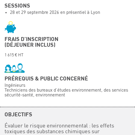
SESSIONS
Événements
28 et 29 septembre 2026 en présentiel à Lyon
Symposium on Chain Transfer Catalysis for
sustainability – September 15 and 16, 2026
FRENCH-CHINESE CONFERENCE ON GREEN
CHEMISTRY
FRAIS D’INSCRIPTION
(DÉJEUNER INCLUS)
Contacts
1 615 € HT
PRÉREQUIS & PUBLIC CONCERNÉ
Ingénieurs
Techniciens des bureaux d’études environnement, des services
sécurité-santé, environnement
OBJECTIFS
Évaluer le risque environnemental : les effets
toxiques des substances chimiques sur