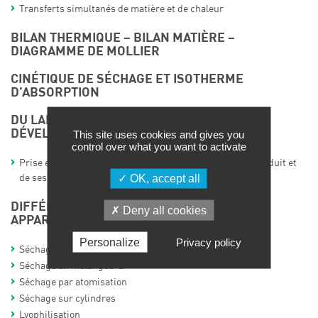
Transferts simultanés de matière et de chaleur
BILAN THERMIQUE – BILAN MATIÈRE –
DIAGRAMME DE MOLLIER
CINÉTIQUE DE SÉCHAGE ET ISOTHERME
D’ABSORPTION
DU LABORATOIRE À L’ATELIER DE
DÉVELOPPEMENT
This site uses cookies and gives you
control over what you want to activate
Prise en compte des propriétés physicochimiques du produit et
OK, accept all
de ses propriétés d’usage
DIFFÉRENTS PROCÉDÉS DE SÉCHAGE ET
Deny all cookies
APPAREILLAGE
Personalize
Privacy policy
Séchage en étuve
Séchage en mélangeurs
Séchage par atomisation
Séchage sur cylindres
Lyophilisation