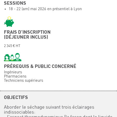
SESSIONS
Événements
18 - 22 (am) mai 2026 en présentiel à Lyon
Symposium on Chain Transfer Catalysis for
sustainability – September 15 and 16, 2026
FRENCH-CHINESE CONFERENCE ON GREEN
CHEMISTRY
FRAIS D’INSCRIPTION
(DÉJEUNER INCLUS)
Contacts
2 345 € HT
PRÉREQUIS & PUBLIC CONCERNÉ
Ingénieurs
Pharmaciens
Techniciens supérieurs
OBJECTIFS
Aborder le séchage suivant trois éclairages
indissociables: