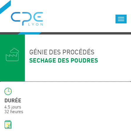
Cookies management panel
Accueil
Formations qualifiantes
GÉNIE DES PROCÉDÉS
Formations diplômantes
SECHAGE DES POUDRES
Infos pratiques
Déroulement des formations
Equipe
Nous choisir
DURÉE
Nos locaux
4.5 jours
LOCATION DE SALLES DE FORMATION
32 heures
Accès
Nos clients