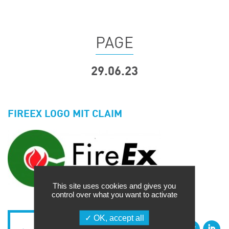
Événements
Symposium on Chain Transfer Catalysis for
sustainability – September 15 and 16, 2026
PAGE
FRENCH-CHINESE CONFERENCE ON GREEN
CHEMISTRY
29.06.23
Contacts
FIREEX LOGO MIT CLAIM
This site uses cookies and gives you
control over what you want to activate
OK, accept all