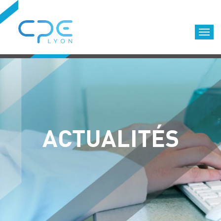
Cookies management panel
Accueil
Formations qualifiantes
Formations diplômantes
Infos pratiques
Déroulement des formations
ACTUALITÉS
Equipe
Nous choisir
Nos locaux
LOCATION DE SALLES DE FORMATION
Accès
Nos clients