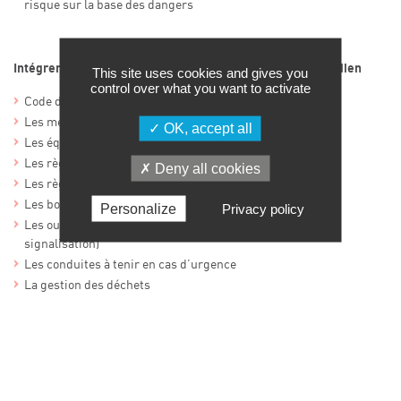
risque sur la base des dangers
Intégrer la prévention du risque chimique dans son quotidien
This site uses cookies and gives you
control over what you want to activate
Code du travail : Les 9 Principes de prévention
Les mesures techniques et organisationnelles
OK, accept all
Les équipements de protection (EPI, EPC)
Les règles de ventilation
Deny all cookies
Les règles de stockage, la gestion des incompatibilités
Les bonnes pratiques de manipulation
Personalize
Privacy policy
Les outils de communication (consignes, fiches de poste,
signalisation)
Les conduites à tenir en cas d’urgence
La gestion des déchets