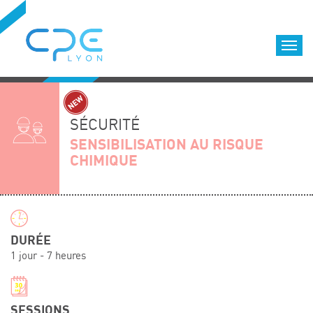
Cookies management panel
Accueil
Formations qualifiantes
SÉCURITÉ
Formations diplômantes
SENSIBILISATION AU RISQUE
CHIMIQUE
Infos pratiques
Déroulement des formations
Equipe
Nous choisir
DURÉE
Nos locaux
1 jour - 7 heures
LOCATION DE SALLES DE FORMATION
Accès
SESSIONS
Nos clients