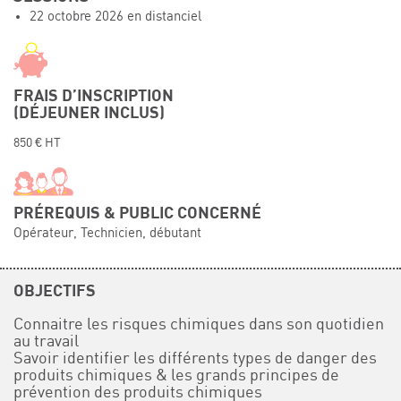
22 octobre 2026 en distanciel
Événements
Symposium on Chain Transfer Catalysis for
sustainability – September 15 and 16, 2026
FRENCH-CHINESE CONFERENCE ON GREEN
FRAIS D’INSCRIPTION
CHEMISTRY
(DÉJEUNER INCLUS)
Contacts
850 € HT
PRÉREQUIS & PUBLIC CONCERNÉ
Opérateur, Technicien, débutant
OBJECTIFS
Connaitre les risques chimiques dans son quotidien
au travail
Savoir identifier les différents types de danger des
produits chimiques & les grands principes de
prévention des produits chimiques