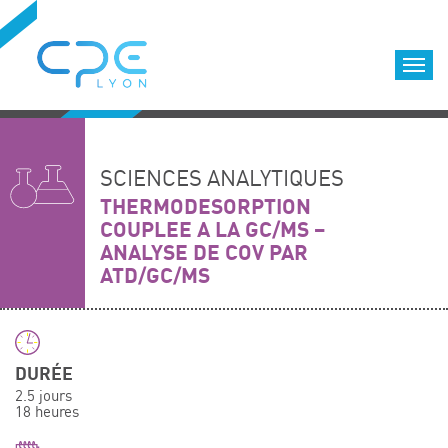
Cookies management panel
Accueil
Formations qualifiantes
SCIENCES ANALYTIQUES
Formations diplômantes
THERMODESORPTION
COUPLEE A LA GC/MS –
Infos pratiques
ANALYSE DE COV PAR
Déroulement des formations
ATD/GC/MS
Equipe
Nous choisir
Nos locaux
DURÉE
LOCATION DE SALLES DE FORMATION
2.5 jours
18 heures
Accès
Nos clients