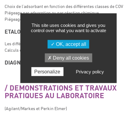
Choix de l’adsorbant en fonction des différentes classes de COV
Piégeage par adsorption ou par réaction chimique
Piégeage par méthodes passives ou dynamiques
This site uses cookies and gives you
control over what you want to activate
ETALONNAGE
OK, accept all
Les différents systèmes d’étalonnage
Calculs et considérations pratiques
Deny all cookies
DIAGNOSTIC DE PANNE
Personalize
Privacy policy
DEMONSTRATIONS ET TRAVAUX
PRATIQUES AU LABORATOIRE
(Agilent/Markes et Perkin Elmer)