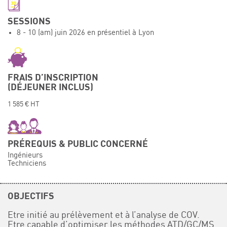
Événements
SESSIONS
Symposium on Chain Transfer Catalysis for
8 - 10 (am) juin 2026 en présentiel à Lyon
sustainability – September 15 and 16, 2026
FRENCH-CHINESE CONFERENCE ON GREEN
CHEMISTRY
Contacts
FRAIS D’INSCRIPTION
(DÉJEUNER INCLUS)
1 585 € HT
PRÉREQUIS & PUBLIC CONCERNÉ
Ingénieurs
Techniciens
OBJECTIFS
Etre initié au prélèvement et à l’analyse de COV.
Etre capable d’optimiser les méthodes ATD/GC/MS.