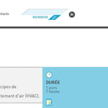
ntacts
DURÉE
ncipes de
1 jours
7 heures
itement d'air (HVAC).