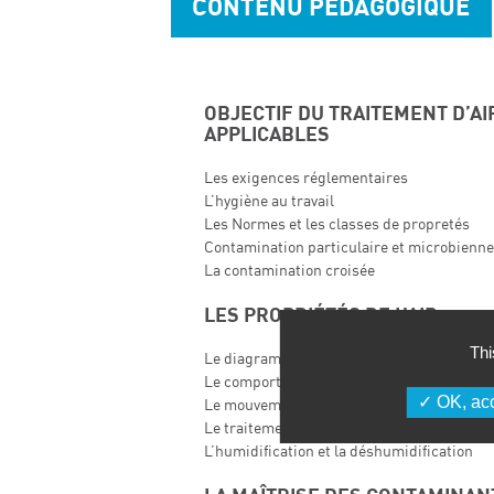
CONTENU PÉDAGOGIQUE
OBJECTIF DU TRAITEMENT D’AI
APPLICABLES
Les exigences réglementaires
L’hygiène au travail
Les Normes et les classes de propretés
Contamination particulaire et microbienne
La contamination croisée
LES PROPRIÉTÉS DE L’AIR
Thi
Le diagramme de l’air humide
Le comportement des particules et aéroso
OK, acc
Le mouvement naturel de l’air
Le traitement thermique
L’humidification et la déshumidification