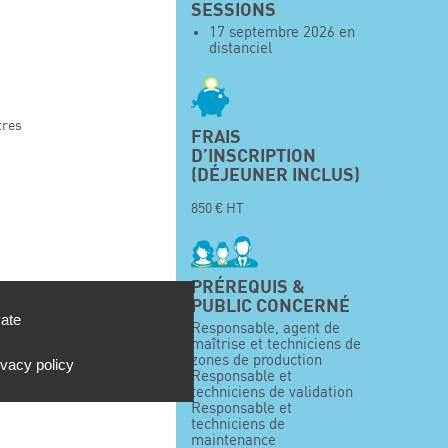
SESSIONS
17 septembre 2026 en
distanciel
tres
FRAIS
D’INSCRIPTION
(DÉJEUNER INCLUS)
850 € HT
PRÉREQUIS &
PUBLIC CONCERNÉ
vate
Responsable, agent de
INATION
maîtrise et techniciens de
zones de production
ivacy policy
l
Responsable et
techniciens de validation
Responsable et
techniciens de
maintenance