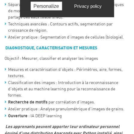
Séparation d’objets multiples : étiquetage d’objets, techniques
Personalize
Privacy policy
de morphologie mathématique, algorithme de la ligne de
partage des eaux (watershed).
Techniques avancées : Contours actifs, segmentation par
croissance de région.
Atelier pratique : Segmentation d’images de cellules (biologie).
DIAGNOSTIQUE, CARACTERISATION ET MESURES
Objectif : Mesurer, classifier et analyser les images
Mesures et caractérisation d’objets : Périmètres, aire, formes,
textures.
Classification des images : Introduction à la reconnaissance
d’objets et au machine learning pour la reconnaissance de
formes.
Recherche de motifs
par corrélation d’images.
Atelier pratique : Analyse granulométrique d’images de grains.
Ouverture
: IA DEEP learning
Les apprenants peuvent apporter leur ordinateur personnel
équipé d’une distribution Anaconda avec Python installé ainsi