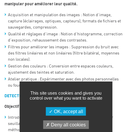
manipuler pour améliorer leur qualité.
Acquisition et manipulation des images : Notion d’image,
capture (éclairages, optiques, capteurs), formats de fichiers et
sauvegardes, compression.
Qualité et réglages d’image : Notion d’histogramme, correction
d’exposition, rehaussement des contrastes.
Filtres pour améliorer les images : Suppression du bruit avec
des filtres linéaires et non linéaires (filtre bilatéral, moyennes
non locales).
Gestion des couleurs : Conversion entre espaces couleurs,
ajustement des teintes et saturation.
Atelier pratique : Expérimenter avec des photos personnelles
ou fournies pour corriger les défauts.
This site uses cookies and gives you
DETECTION D’OBJETS ET SEGMENTATION
control over what you want to activate
Objectif : identifier et extraire des objets dans une image
OK, accept all
Introduction à la segmentation d’images : binarisation par
seuillage (manuel et automatique), segmentation avec la
Deny all cookies
méthode des K-moyennes.