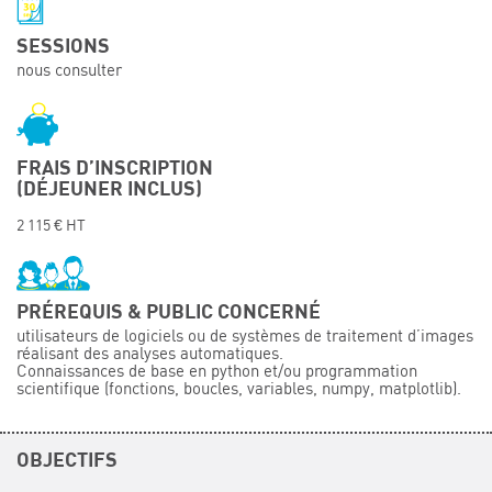
Événements
SESSIONS
Symposium on Chain Transfer Catalysis for
nous consulter
sustainability – September 15 and 16, 2026
FRENCH-CHINESE CONFERENCE ON GREEN
CHEMISTRY
Contacts
FRAIS D’INSCRIPTION
(DÉJEUNER INCLUS)
2 115 € HT
PRÉREQUIS & PUBLIC CONCERNÉ
utilisateurs de logiciels ou de systèmes de traitement d’images
réalisant des analyses automatiques.
Connaissances de base en python et/ou programmation
scientifique (fonctions, boucles, variables, numpy, matplotlib).
OBJECTIFS