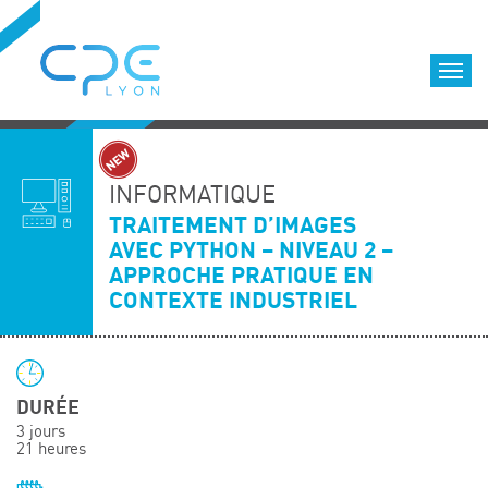
Cookies management panel
Accueil
Formations qualifiantes
INFORMATIQUE
Formations diplômantes
TRAITEMENT D’IMAGES
AVEC PYTHON – NIVEAU 2 –
Infos pratiques
APPROCHE PRATIQUE EN
Déroulement des formations
CONTEXTE INDUSTRIEL
Equipe
Nous choisir
Nos locaux
DURÉE
LOCATION DE SALLES DE FORMATION
3 jours
21 heures
Accès
Nos clients