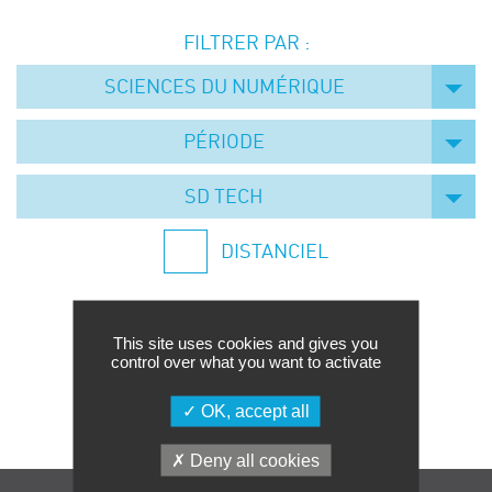
Événements
FILTRER PAR :
Symposium on Chain Transfer Catalysis for
sustainability – September 15 and 16, 2026
SCIENCES DU NUMÉRIQUE
FRENCH-CHINESE CONFERENCE ON GREEN
CHEMISTRY
PÉRIODE
Contacts
SD TECH
DISTANCIEL
This site uses cookies and gives you
control over what you want to activate
Aucune formation trouvée.
OK, accept all
Deny all cookies