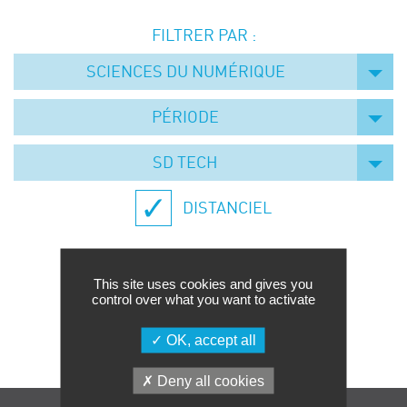
Événements
FILTRER PAR :
Symposium on Chain Transfer Catalysis for
sustainability – September 15 and 16, 2026
SCIENCES DU NUMÉRIQUE
FRENCH-CHINESE CONFERENCE ON GREEN
CHEMISTRY
PÉRIODE
Contacts
SD TECH
DISTANCIEL
This site uses cookies and gives you
control over what you want to activate
Aucune formation trouvée.
OK, accept all
Deny all cookies