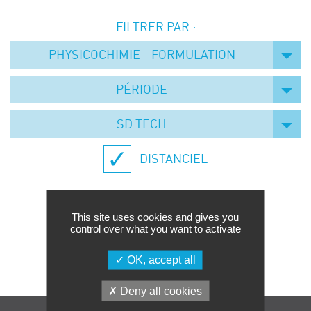
Événements
FILTRER PAR :
Symposium on Chain Transfer Catalysis for
sustainability – September 15 and 16, 2026
PHYSICOCHIMIE - FORMULATION
FRENCH-CHINESE CONFERENCE ON GREEN
CHEMISTRY
PÉRIODE
Contacts
SD TECH
DISTANCIEL
This site uses cookies and gives you
control over what you want to activate
Aucune formation trouvée.
OK, accept all
Deny all cookies