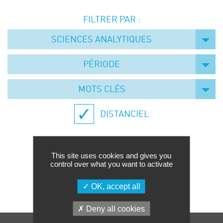
Événements
FILTRER PAR :
Symposium on Chain Transfer Catalysis for
sustainability – September 15 and 16, 2026
SCIENCES ANALYTIQUES
FRENCH-CHINESE CONFERENCE ON GREEN
CHEMISTRY
PÉRIODE
Contacts
MOTS CLÉS
DISTANCIEL
This site uses cookies and gives you
control over what you want to activate
Aucune formation trouvée.
OK, accept all
Deny all cookies