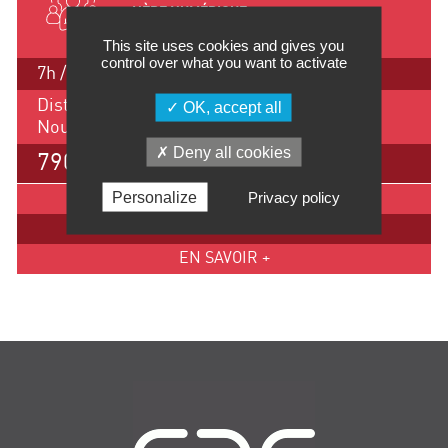
L’ÈRE NUMÉRIQUE
This site uses cookies and gives you
control over what you want to activate
7h / 1 jour
Distanciel
OK, accept all
Nous consulter
Deny all cookies
790 €
Personalize
Privacy policy
IMPRIMER
INSCRIPTION
EN SAVOIR +
Navigation