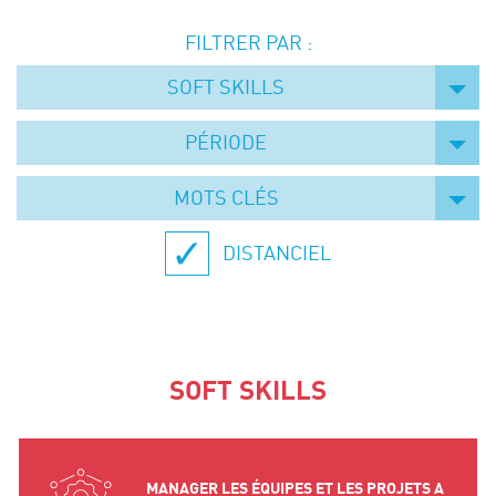
Événements
FILTRER PAR :
Symposium on Chain Transfer Catalysis for
sustainability – September 15 and 16, 2026
SOFT SKILLS
FRENCH-CHINESE CONFERENCE ON GREEN
CHEMISTRY
PÉRIODE
Contacts
MOTS CLÉS
DISTANCIEL
SOFT SKILLS
MANAGER LES ÉQUIPES ET LES PROJETS A