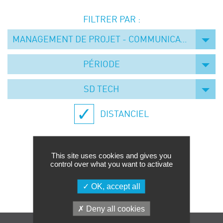
Événements
FILTRER PAR :
Symposium on Chain Transfer Catalysis for
sustainability – September 15 and 16, 2026
MANAGEMENT DE PROJET - COMMUNICATION
FRENCH-CHINESE CONFERENCE ON GREEN
CHEMISTRY
PÉRIODE
Contacts
SD TECH
DISTANCIEL
This site uses cookies and gives you
control over what you want to activate
Aucune formation trouvée.
OK, accept all
Deny all cookies