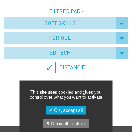
Événements
FILTRER PAR :
Symposium on Chain Transfer Catalysis for
sustainability – September 15 and 16, 2026
SOFT SKILLS
FRENCH-CHINESE CONFERENCE ON GREEN
CHEMISTRY
PÉRIODE
Contacts
SD TECH
DISTANCIEL
This site uses cookies and gives you
control over what you want to activate
Aucune formation trouvée.
OK, accept all
Deny all cookies