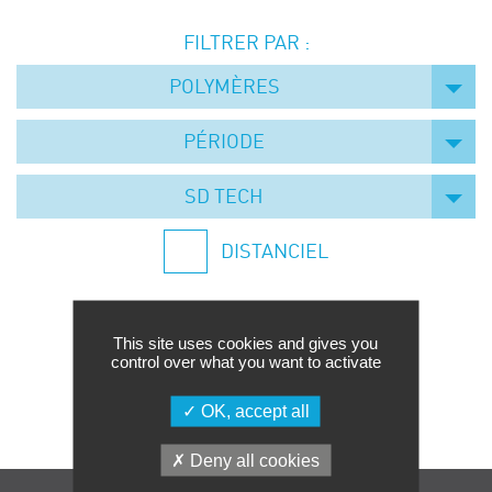
Événements
FILTRER PAR :
Symposium on Chain Transfer Catalysis for
sustainability – September 15 and 16, 2026
POLYMÈRES
FRENCH-CHINESE CONFERENCE ON GREEN
CHEMISTRY
PÉRIODE
Contacts
SD TECH
DISTANCIEL
This site uses cookies and gives you
control over what you want to activate
Aucune formation trouvée.
OK, accept all
Deny all cookies