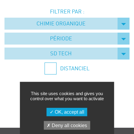
Événements
FILTRER PAR :
Symposium on Chain Transfer Catalysis for
sustainability – September 15 and 16, 2026
CHIMIE ORGANIQUE
FRENCH-CHINESE CONFERENCE ON GREEN
CHEMISTRY
PÉRIODE
Contacts
SD TECH
DISTANCIEL
This site uses cookies and gives you
control over what you want to activate
Aucune formation trouvée.
OK, accept all
Deny all cookies