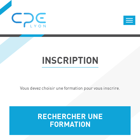
Cookies management panel
Accueil
Formations qualifiantes
INSCRIPTION
Formations diplômantes
Infos pratiques
Déroulement des formations
Vous devez choisir une formation pour vous inscrire.
Equipe
Nous choisir
Nos locaux
RECHERCHER UNE
LOCATION DE SALLES DE FORMATION
FORMATION
Accès
Nos clients