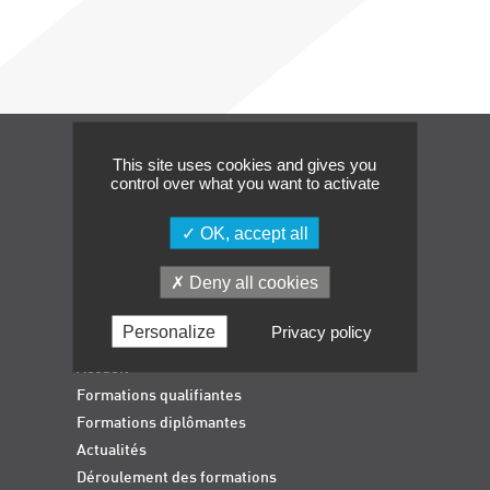
Événements
Symposium on Chain Transfer Catalysis for
sustainability – September 15 and 16, 2026
FRENCH-CHINESE CONFERENCE ON GREEN
CHEMISTRY
This site uses cookies and gives you
Contacts
Navigation
control over what you want to activate
OK, accept all
Deny all cookies
Personalize
Privacy policy
Accueil
Formations qualifiantes
Formations diplômantes
Actualités
Déroulement des formations