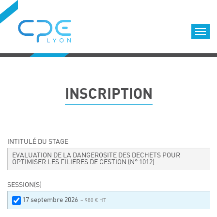
Cookies management panel
Accueil
Formations qualifiantes
INSCRIPTION
Formations diplômantes
Infos pratiques
Déroulement des formations
Equipe
INTITULÉ DU STAGE
Nous choisir
EVALUATION DE LA DANGEROSITE DES DECHETS POUR
OPTIMISER LES FILIERES DE GESTION
(N° 1012)
Nos locaux
LOCATION DE SALLES DE FORMATION
SESSION(S)
Accès
17 septembre 2026
– 980 € HT
Nos clients