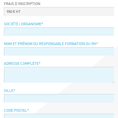
FRAIS D’INSCRIPTION
Événements
980
€ HT
Symposium on Chain Transfer Catalysis for
sustainability – September 15 and 16, 2026
SOCIÉTÉ / ORGANISME
*
FRENCH-CHINESE CONFERENCE ON GREEN
CHEMISTRY
Contacts
NOM ET PRÉNOM DU RESPONSABLE FORMATION OU RH
*
ADRESSE COMPLÈTE
*
VILLE
*
CODE POSTAL
*