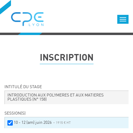
Cookies management panel
Accueil
Formations qualifiantes
INSCRIPTION
Formations diplômantes
Infos pratiques
Déroulement des formations
Equipe
INTITULÉ DU STAGE
Nous choisir
INTRODUCTION AUX POLYMERES ET AUX MATIERES
PLASTIQUES
(N° 158)
Nos locaux
LOCATION DE SALLES DE FORMATION
SESSION(S)
Accès
10 - 12 (am) juin 2026
– 1915 € HT
Nos clients