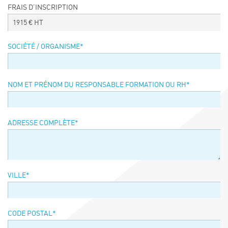
FRAIS D’INSCRIPTION
Événements
1915
€ HT
Symposium on Chain Transfer Catalysis for
sustainability – September 15 and 16, 2026
SOCIÉTÉ / ORGANISME
*
FRENCH-CHINESE CONFERENCE ON GREEN
CHEMISTRY
Contacts
NOM ET PRÉNOM DU RESPONSABLE FORMATION OU RH
*
ADRESSE COMPLÈTE
*
VILLE
*
CODE POSTAL
*