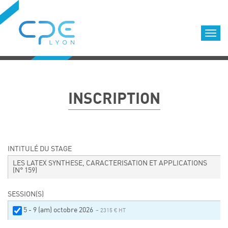
Cookies management panel
Accueil
Formations qualifiantes
INSCRIPTION
Formations diplômantes
Infos pratiques
Déroulement des formations
Equipe
INTITULÉ DU STAGE
Nous choisir
LES LATEX SYNTHESE, CARACTERISATION ET APPLICATIONS
(N° 159)
Nos locaux
LOCATION DE SALLES DE FORMATION
SESSION(S)
Accès
5 - 9 (am) octobre 2026
– 2315 € HT
Nos clients