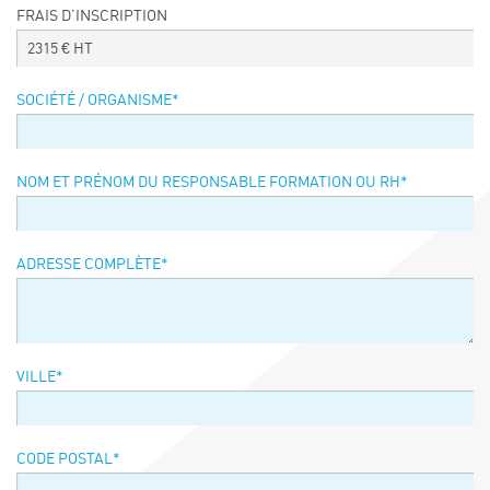
FRAIS D’INSCRIPTION
Événements
2315
€ HT
Symposium on Chain Transfer Catalysis for
sustainability – September 15 and 16, 2026
SOCIÉTÉ / ORGANISME
*
FRENCH-CHINESE CONFERENCE ON GREEN
CHEMISTRY
Contacts
NOM ET PRÉNOM DU RESPONSABLE FORMATION OU RH
*
ADRESSE COMPLÈTE
*
VILLE
*
CODE POSTAL
*