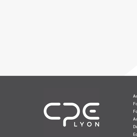
Navigation
Ac
Fo
F
Ac
D
E