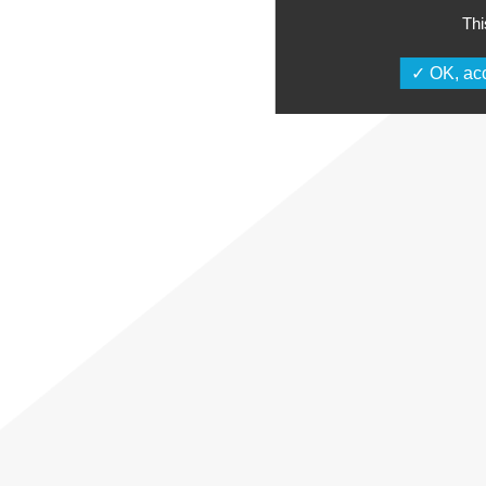
Thi
OK, acc