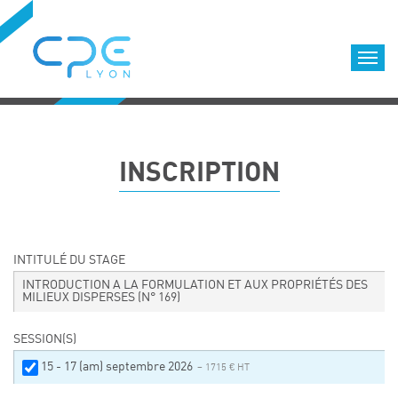
Cookies management panel
Accueil
Formations qualifiantes
INSCRIPTION
Formations diplômantes
Infos pratiques
Déroulement des formations
Equipe
INTITULÉ DU STAGE
Nous choisir
INTRODUCTION A LA FORMULATION ET AUX PROPRIÉTÉS DES
MILIEUX DISPERSES
(N° 169)
Nos locaux
LOCATION DE SALLES DE FORMATION
SESSION(S)
Accès
15 - 17 (am) septembre 2026
– 1715 € HT
Nos clients