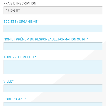
FRAIS D’INSCRIPTION
Événements
1715
€ HT
Symposium on Chain Transfer Catalysis for
sustainability – September 15 and 16, 2026
SOCIÉTÉ / ORGANISME
*
FRENCH-CHINESE CONFERENCE ON GREEN
CHEMISTRY
Contacts
NOM ET PRÉNOM DU RESPONSABLE FORMATION OU RH
*
ADRESSE COMPLÈTE
*
VILLE
*
CODE POSTAL
*