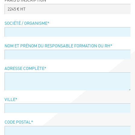
FRAIS D’INSCRIPTION
Événements
2245
€ HT
Symposium on Chain Transfer Catalysis for
sustainability – September 15 and 16, 2026
SOCIÉTÉ / ORGANISME
*
FRENCH-CHINESE CONFERENCE ON GREEN
CHEMISTRY
Contacts
NOM ET PRÉNOM DU RESPONSABLE FORMATION OU RH
*
ADRESSE COMPLÈTE
*
VILLE
*
CODE POSTAL
*