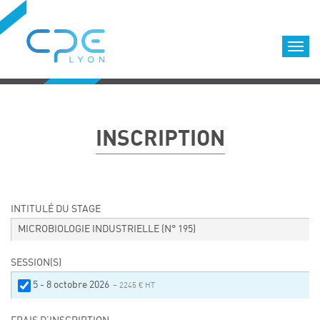
Cookies management panel
Accueil
Formations qualifiantes
INSCRIPTION
Formations diplômantes
Infos pratiques
Déroulement des formations
Equipe
INTITULÉ DU STAGE
Nous choisir
MICROBIOLOGIE INDUSTRIELLE
(N° 195)
Nos locaux
SESSION(S)
LOCATION DE SALLES DE FORMATION
5 - 8 octobre 2026
– 2245 € HT
Accès
Nos clients