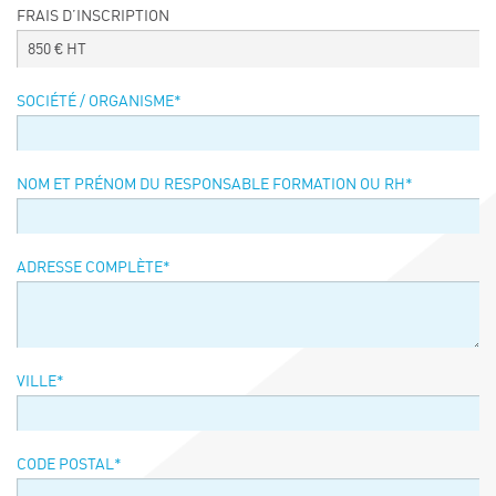
FRAIS D’INSCRIPTION
Événements
850
€ HT
Symposium on Chain Transfer Catalysis for
sustainability – September 15 and 16, 2026
SOCIÉTÉ / ORGANISME
*
FRENCH-CHINESE CONFERENCE ON GREEN
CHEMISTRY
Contacts
NOM ET PRÉNOM DU RESPONSABLE FORMATION OU RH
*
ADRESSE COMPLÈTE
*
VILLE
*
CODE POSTAL
*