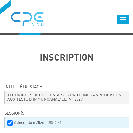
Cookies management panel
Accueil
Formations qualifiantes
INSCRIPTION
Formations diplômantes
Infos pratiques
Déroulement des formations
Equipe
INTITULÉ DU STAGE
Nous choisir
TECHNIQUES DE COUPLAGE SUR PROTEINES – APPLICATION
AUX TESTS D’IMMUNOANALYSE
(N° 2029)
Nos locaux
LOCATION DE SALLES DE FORMATION
SESSION(S)
Accès
8 décembre 2026
– 850 € HT
Nos clients