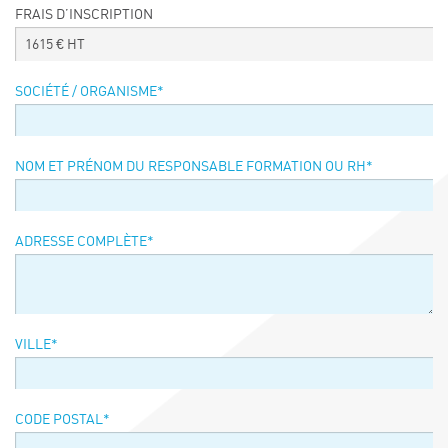
FRAIS D’INSCRIPTION
Événements
1615
€ HT
Symposium on Chain Transfer Catalysis for
sustainability – September 15 and 16, 2026
SOCIÉTÉ / ORGANISME
*
FRENCH-CHINESE CONFERENCE ON GREEN
CHEMISTRY
Contacts
NOM ET PRÉNOM DU RESPONSABLE FORMATION OU RH
*
ADRESSE COMPLÈTE
*
VILLE
*
CODE POSTAL
*