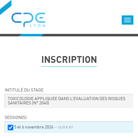
Cookies management panel
Accueil
Formations qualifiantes
INSCRIPTION
Formations diplômantes
Infos pratiques
Déroulement des formations
Equipe
INTITULÉ DU STAGE
Nous choisir
TOXICOLOGIE APPLIQUEE DANS L’EVALUATION DES RISQUES
SANITAIRES
(N° 2040)
Nos locaux
LOCATION DE SALLES DE FORMATION
SESSION(S)
Accès
5 et 6 novembre 2026
– 1615 € HT
Nos clients