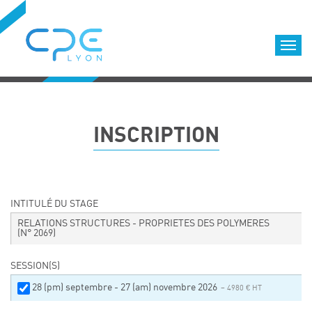
Cookies management panel
Accueil
Formations qualifiantes
INSCRIPTION
Formations diplômantes
Infos pratiques
Déroulement des formations
Equipe
INTITULÉ DU STAGE
Nous choisir
RELATIONS STRUCTURES - PROPRIETES DES POLYMERES
(N° 2069)
Nos locaux
LOCATION DE SALLES DE FORMATION
SESSION(S)
Accès
28 (pm) septembre - 27 (am) novembre 2026
– 4980 € HT
Nos clients