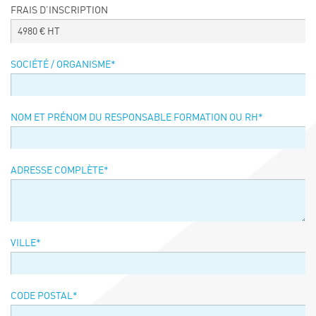
FRAIS D’INSCRIPTION
Événements
4980
€ HT
Symposium on Chain Transfer Catalysis for
sustainability – September 15 and 16, 2026
SOCIÉTÉ / ORGANISME
*
FRENCH-CHINESE CONFERENCE ON GREEN
CHEMISTRY
Contacts
NOM ET PRÉNOM DU RESPONSABLE FORMATION OU RH
*
ADRESSE COMPLÈTE
*
VILLE
*
CODE POSTAL
*