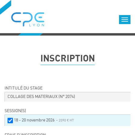
Cookies management panel
Accueil
Formations qualifiantes
INSCRIPTION
Formations diplômantes
Infos pratiques
Déroulement des formations
Equipe
INTITULÉ DU STAGE
Nous choisir
COLLAGE DES MATERIAUX
(N° 2074)
Nos locaux
SESSION(S)
LOCATION DE SALLES DE FORMATION
18 - 20 novembre 2026
– 2090 € HT
Accès
Nos clients