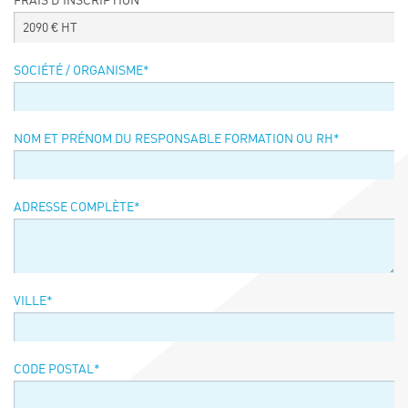
FRAIS D’INSCRIPTION
Événements
2090
€ HT
Symposium on Chain Transfer Catalysis for
sustainability – September 15 and 16, 2026
SOCIÉTÉ / ORGANISME
*
FRENCH-CHINESE CONFERENCE ON GREEN
CHEMISTRY
Contacts
NOM ET PRÉNOM DU RESPONSABLE FORMATION OU RH
*
ADRESSE COMPLÈTE
*
VILLE
*
CODE POSTAL
*