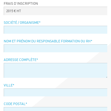
FRAIS D’INSCRIPTION
Événements
2015
€ HT
Symposium on Chain Transfer Catalysis for
sustainability – September 15 and 16, 2026
SOCIÉTÉ / ORGANISME
*
FRENCH-CHINESE CONFERENCE ON GREEN
CHEMISTRY
Contacts
NOM ET PRÉNOM DU RESPONSABLE FORMATION OU RH
*
ADRESSE COMPLÈTE
*
VILLE
*
CODE POSTAL
*