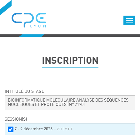
Cookies management panel
Accueil
Formations qualifiantes
INSCRIPTION
Formations diplômantes
Infos pratiques
Déroulement des formations
Equipe
INTITULÉ DU STAGE
Nous choisir
BIOINFORMATIQUE MOLECULAIRE ANALYSE DES SÉQUENCES
NUCLÉIQUES ET PROTÉIQUES
(N° 2170)
Nos locaux
LOCATION DE SALLES DE FORMATION
SESSION(S)
Accès
7 - 9 décembre 2026
– 2015 € HT
Nos clients