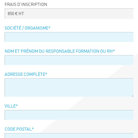
FRAIS D’INSCRIPTION
Événements
850
€ HT
Symposium on Chain Transfer Catalysis for
sustainability – September 15 and 16, 2026
SOCIÉTÉ / ORGANISME
*
FRENCH-CHINESE CONFERENCE ON GREEN
CHEMISTRY
Contacts
NOM ET PRÉNOM DU RESPONSABLE FORMATION OU RH
*
ADRESSE COMPLÈTE
*
VILLE
*
CODE POSTAL
*