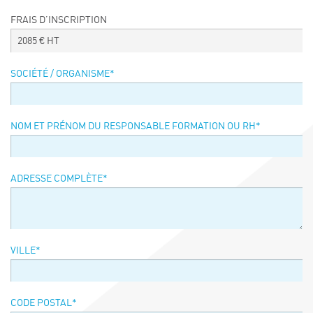
Événements
FRAIS D’INSCRIPTION
Symposium on Chain Transfer Catalysis for
2085
€ HT
sustainability – September 15 and 16, 2026
FRENCH-CHINESE CONFERENCE ON GREEN
SOCIÉTÉ / ORGANISME
*
CHEMISTRY
Contacts
NOM ET PRÉNOM DU RESPONSABLE FORMATION OU RH
*
ADRESSE COMPLÈTE
*
VILLE
*
CODE POSTAL
*