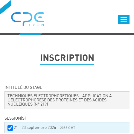
Cookies management panel
Accueil
Formations qualifiantes
INSCRIPTION
Formations diplômantes
Infos pratiques
Déroulement des formations
Equipe
INTITULÉ DU STAGE
Nous choisir
TECHNIQUES ELECTROPHORETIQUES - APPLICATION A
L’ELECTROPHORESE DES PROTEINES ET DES ACIDES
NUCLEIQUES
(N° 219)
Nos locaux
LOCATION DE SALLES DE FORMATION
SESSION(S)
Accès
21 - 23 septembre 2026
– 2085 € HT
Nos clients