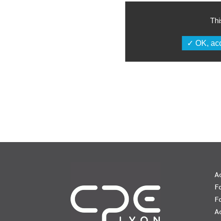
Thi
OK, acc
Navigation
Ac
Fo
F
Ac