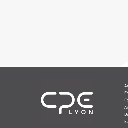
Navigation
Ac
Fo
F
Ac
D
E