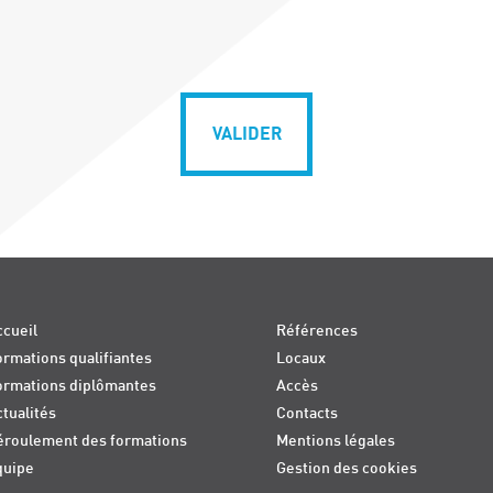
VALIDER
cueil
Références
rmations qualifiantes
Locaux
ormations diplômantes
Accès
tualités
Contacts
éroulement des formations
Mentions légales
quipe
Gestion des cookies