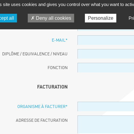
s site uses cookies and gives you control over what you want to acti
PARTICIPANT
ept all
Deny all cookies
Personalize
Pr
NOM ET PRÉNOM
*
E-MAIL
*
DIPLÔME / EQUIVALENCE / NIVEAU
FONCTION
FACTURATION
ORGANISME À FACTURER
*
ADRESSE DE FACTURATION