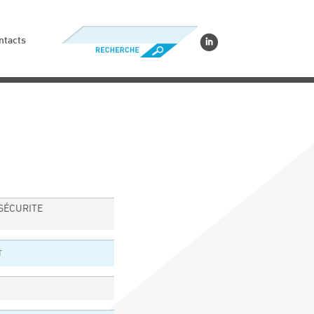
ntacts
SÉCURITE
T