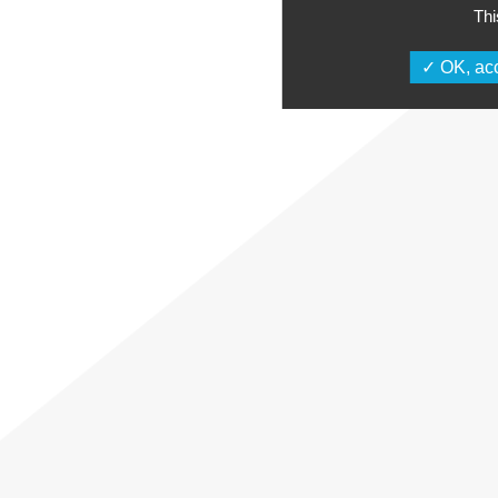
Thi
OK, acc