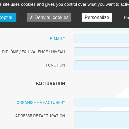
s site uses cookies and gives you control over what you want to acti
PARTICIPANT
ept all
Deny all cookies
Personalize
Pr
NOM ET PRÉNOM
*
E-MAIL
*
DIPLÔME / EQUIVALENCE / NIVEAU
FONCTION
FACTURATION
ORGANISME À FACTURER
*
ADRESSE DE FACTURATION