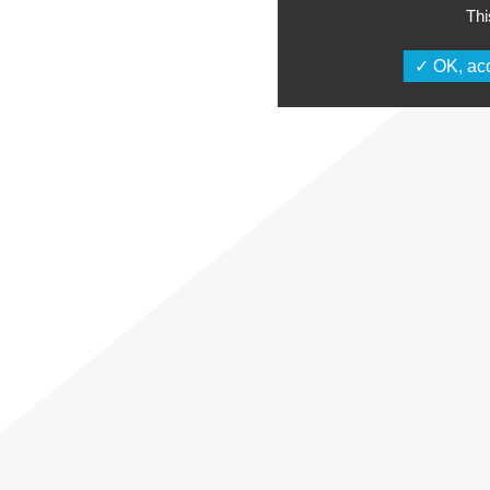
Thi
OK, acc