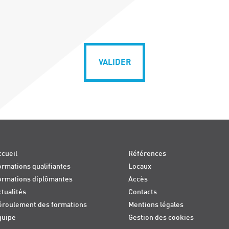
VALIDER
cueil
Références
rmations qualifiantes
Locaux
ormations diplômantes
Accès
tualités
Contacts
éroulement des formations
Mentions légales
quipe
Gestion des cookies