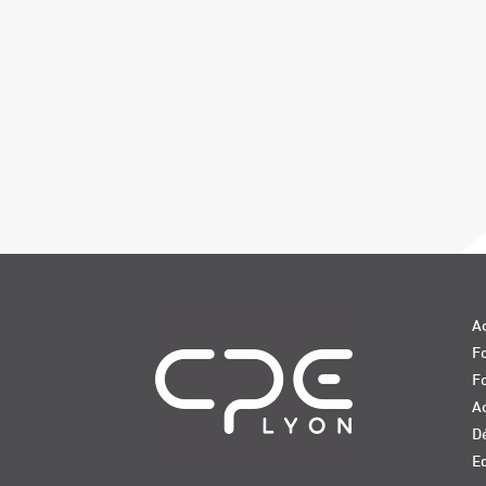
Navigation
Ac
Fo
F
Ac
D
E