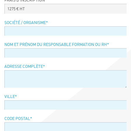
FRAIS D’INSCRIPTION
Événements
1275
€ HT
Symposium on Chain Transfer Catalysis for
sustainability – September 15 and 16, 2026
SOCIÉTÉ / ORGANISME
*
FRENCH-CHINESE CONFERENCE ON GREEN
CHEMISTRY
Contacts
NOM ET PRÉNOM DU RESPONSABLE FORMATION OU RH
*
ADRESSE COMPLÈTE
*
VILLE
*
CODE POSTAL
*