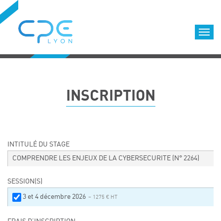
Cookies management panel
Accueil
Formations qualifiantes
INSCRIPTION
Formations diplômantes
Infos pratiques
Déroulement des formations
Equipe
INTITULÉ DU STAGE
Nous choisir
COMPRENDRE LES ENJEUX DE LA CYBERSECURITE
(N° 2264)
Nos locaux
SESSION(S)
LOCATION DE SALLES DE FORMATION
3 et 4 décembre 2026
– 1275 € HT
Accès
Nos clients