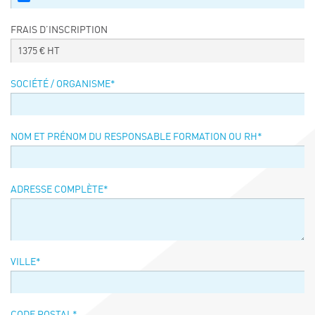
Événements
FRAIS D’INSCRIPTION
Symposium on Chain Transfer Catalysis for
sustainability – September 15 and 16, 2026
1375
€ HT
FRENCH-CHINESE CONFERENCE ON GREEN
CHEMISTRY
SOCIÉTÉ / ORGANISME
*
Contacts
NOM ET PRÉNOM DU RESPONSABLE FORMATION OU RH
*
ADRESSE COMPLÈTE
*
VILLE
*
CODE POSTAL
*