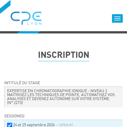
Cookies management panel
Accueil
Formations qualifiantes
INSCRIPTION
Formations diplômantes
Infos pratiques
Déroulement des formations
Equipe
INTITULÉ DU STAGE
Nous choisir
EXPERTISE EN CHROMATOGRAPHIE IONIQUE - NIVEAU 2
MAÎTRISEZ LES TECHNIQUES DE POINTE, AUTOMATISEZ VOS
ANALYSES ET DEVENEZ AUTONOME SUR VOTRE SYSTÈME.
Nos locaux
(N° 2273)
LOCATION DE SALLES DE FORMATION
SESSION(S)
Accès
24 et 25 septembre 2026
– 1375 € HT
Nos clients