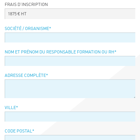
FRAIS D’INSCRIPTION
Événements
1875
€ HT
Symposium on Chain Transfer Catalysis for
sustainability – September 15 and 16, 2026
SOCIÉTÉ / ORGANISME
*
FRENCH-CHINESE CONFERENCE ON GREEN
CHEMISTRY
Contacts
NOM ET PRÉNOM DU RESPONSABLE FORMATION OU RH
*
ADRESSE COMPLÈTE
*
VILLE
*
CODE POSTAL
*