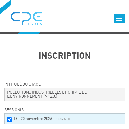
Cookies management panel
Accueil
Formations qualifiantes
INSCRIPTION
Formations diplômantes
Infos pratiques
Déroulement des formations
Equipe
INTITULÉ DU STAGE
Nous choisir
POLLUTIONS INDUSTRIELLES ET CHIMIE DE
L’ENVIRONNEMENT
(N° 238)
Nos locaux
LOCATION DE SALLES DE FORMATION
SESSION(S)
Accès
18 - 20 novembre 2026
– 1875 € HT
Nos clients