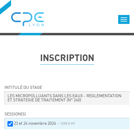
Cookies management panel
Accueil
Formations qualifiantes
INSCRIPTION
Formations diplômantes
Infos pratiques
Déroulement des formations
Equipe
INTITULÉ DU STAGE
Nous choisir
LES MICROPOLLUANTS DANS LES EAUX - REGLEMENTATION
ET STRATEGIE DE TRAITEMENT
(N° 240)
Nos locaux
LOCATION DE SALLES DE FORMATION
SESSION(S)
Accès
23 et 24 novembre 2026
– 1395 € HT
Nos clients