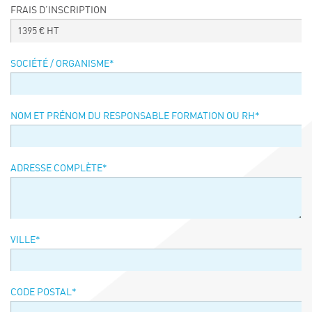
FRAIS D’INSCRIPTION
Événements
1395
€ HT
Symposium on Chain Transfer Catalysis for
sustainability – September 15 and 16, 2026
SOCIÉTÉ / ORGANISME
*
FRENCH-CHINESE CONFERENCE ON GREEN
CHEMISTRY
Contacts
NOM ET PRÉNOM DU RESPONSABLE FORMATION OU RH
*
ADRESSE COMPLÈTE
*
VILLE
*
CODE POSTAL
*