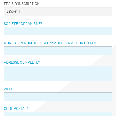
FRAIS D’INSCRIPTION
Événements
2255
€ HT
Symposium on Chain Transfer Catalysis for
sustainability – September 15 and 16, 2026
SOCIÉTÉ / ORGANISME
*
FRENCH-CHINESE CONFERENCE ON GREEN
CHEMISTRY
Contacts
NOM ET PRÉNOM DU RESPONSABLE FORMATION OU RH
*
ADRESSE COMPLÈTE
*
VILLE
*
CODE POSTAL
*