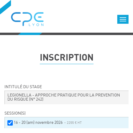
Cookies management panel
Accueil
Formations qualifiantes
INSCRIPTION
Formations diplômantes
Infos pratiques
Déroulement des formations
Equipe
INTITULÉ DU STAGE
Nous choisir
LEGIONELLA - APPROCHE PRATIQUE POUR LA PREVENTION
DU RISQUE
(N° 242)
Nos locaux
LOCATION DE SALLES DE FORMATION
SESSION(S)
Accès
16 - 20 (am) novembre 2026
– 2255 € HT
Nos clients