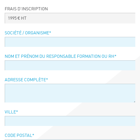
Événements
FRAIS D’INSCRIPTION
Symposium on Chain Transfer Catalysis for
1995
€ HT
sustainability – September 15 and 16, 2026
FRENCH-CHINESE CONFERENCE ON GREEN
SOCIÉTÉ / ORGANISME
*
CHEMISTRY
Contacts
NOM ET PRÉNOM DU RESPONSABLE FORMATION OU RH
*
ADRESSE COMPLÈTE
*
VILLE
*
CODE POSTAL
*