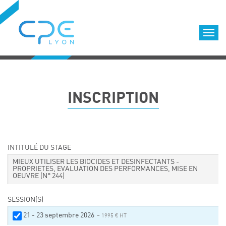
Cookies management panel
Accueil
Formations qualifiantes
INSCRIPTION
Formations diplômantes
Infos pratiques
Déroulement des formations
Equipe
INTITULÉ DU STAGE
Nous choisir
MIEUX UTILISER LES BIOCIDES ET DESINFECTANTS -
PROPRIETES, EVALUATION DES PERFORMANCES, MISE EN
OEUVRE
(N° 244)
Nos locaux
LOCATION DE SALLES DE FORMATION
SESSION(S)
Accès
21 - 23 septembre 2026
– 1995 € HT
Nos clients