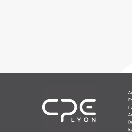
Navigation
Ac
Fo
F
Ac
D
E