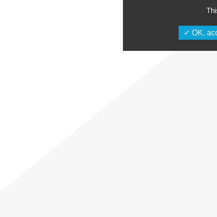
Thi
OK, acc