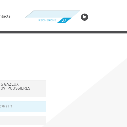
ntacts
TS GAZEUX
COV, POUSSIERES
2395 € HT