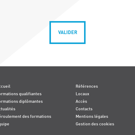
VALIDER
cueil
Références
rmations qualifiantes
Locaux
ormations diplômantes
Accès
tualités
Contacts
éroulement des formations
Mentions légales
quipe
Gestion des cookies