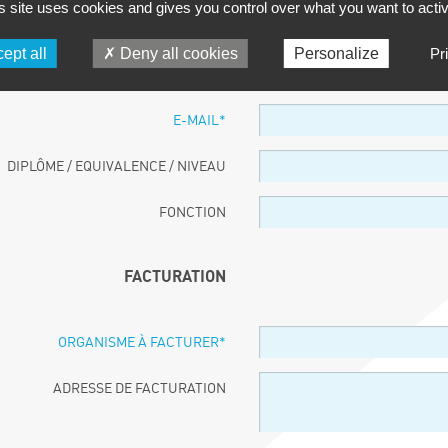
s site uses cookies and gives you control over what you want to acti
PARTICIPANT
ept all
Deny all cookies
Personalize
Pr
NOM ET PRÉNOM
*
E-MAIL
*
DIPLÔME / EQUIVALENCE / NIVEAU
FONCTION
FACTURATION
ORGANISME À FACTURER
*
ADRESSE DE FACTURATION