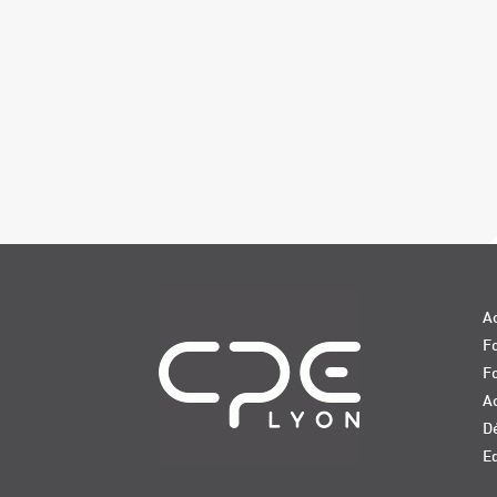
Navigation
Ac
Fo
F
Ac
D
E