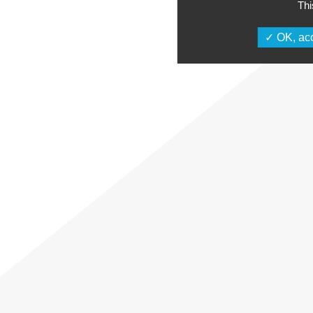
Thi
OK, acc