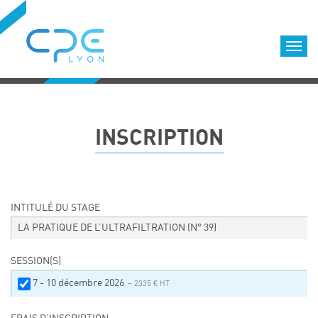
Cookies management panel
Accueil
Formations qualifiantes
INSCRIPTION
Formations diplômantes
Infos pratiques
Déroulement des formations
Equipe
INTITULÉ DU STAGE
Nous choisir
LA PRATIQUE DE L’ULTRAFILTRATION
(N° 39)
Nos locaux
SESSION(S)
LOCATION DE SALLES DE FORMATION
7 - 10 décembre 2026
– 2335 € HT
Accès
Nos clients