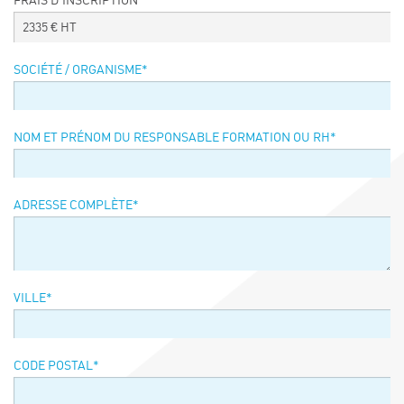
FRAIS D’INSCRIPTION
Événements
2335
€ HT
Symposium on Chain Transfer Catalysis for
sustainability – September 15 and 16, 2026
SOCIÉTÉ / ORGANISME
*
FRENCH-CHINESE CONFERENCE ON GREEN
CHEMISTRY
Contacts
NOM ET PRÉNOM DU RESPONSABLE FORMATION OU RH
*
ADRESSE COMPLÈTE
*
VILLE
*
CODE POSTAL
*