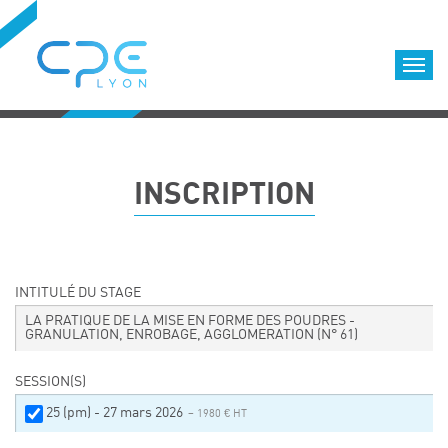
Cookies management panel
Accueil
Formations qualifiantes
INSCRIPTION
Formations diplômantes
Infos pratiques
Déroulement des formations
Equipe
INTITULÉ DU STAGE
Nous choisir
LA PRATIQUE DE LA MISE EN FORME DES POUDRES -
GRANULATION, ENROBAGE, AGGLOMERATION
(N° 61)
Nos locaux
LOCATION DE SALLES DE FORMATION
SESSION(S)
Accès
25 (pm) - 27 mars 2026
– 1980 € HT
Nos clients