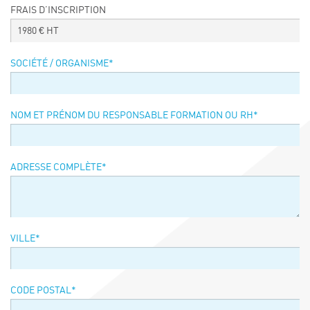
FRAIS D’INSCRIPTION
Événements
1980
€ HT
Symposium on Chain Transfer Catalysis for
sustainability – September 15 and 16, 2026
SOCIÉTÉ / ORGANISME
*
FRENCH-CHINESE CONFERENCE ON GREEN
CHEMISTRY
Contacts
NOM ET PRÉNOM DU RESPONSABLE FORMATION OU RH
*
ADRESSE COMPLÈTE
*
VILLE
*
CODE POSTAL
*