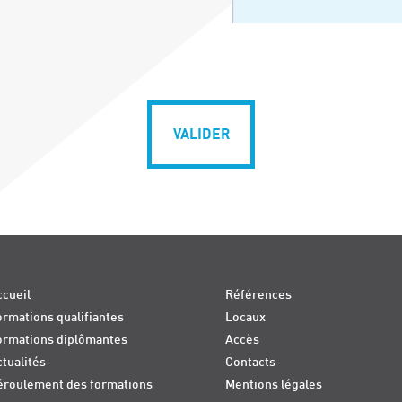
VALIDER
cueil
Références
rmations qualifiantes
Locaux
ormations diplômantes
Accès
tualités
Contacts
éroulement des formations
Mentions légales