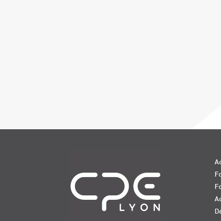
Navigation
Ac
Fo
F
Ac
D