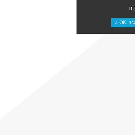
Thi
OK, acc