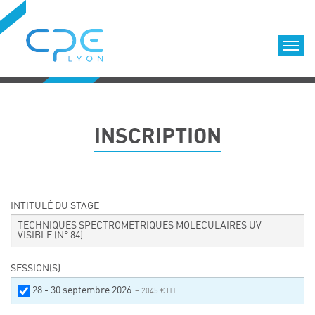
Cookies management panel
Accueil
Formations qualifiantes
INSCRIPTION
Formations diplômantes
Infos pratiques
Déroulement des formations
Equipe
INTITULÉ DU STAGE
Nous choisir
TECHNIQUES SPECTROMETRIQUES MOLECULAIRES UV
VISIBLE
(N° 84)
Nos locaux
LOCATION DE SALLES DE FORMATION
SESSION(S)
Accès
28 - 30 septembre 2026
– 2045 € HT
Nos clients