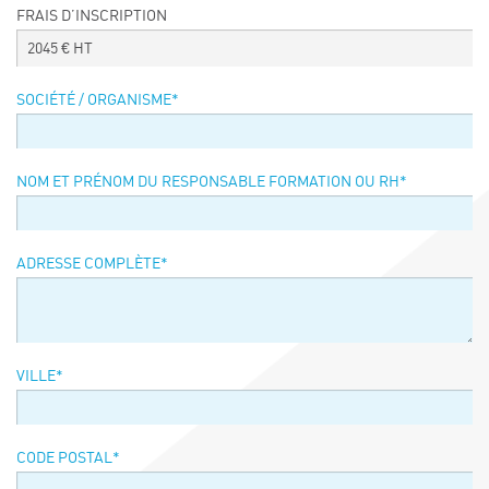
FRAIS D’INSCRIPTION
Événements
2045
€ HT
Symposium on Chain Transfer Catalysis for
sustainability – September 15 and 16, 2026
SOCIÉTÉ / ORGANISME
*
FRENCH-CHINESE CONFERENCE ON GREEN
CHEMISTRY
Contacts
NOM ET PRÉNOM DU RESPONSABLE FORMATION OU RH
*
ADRESSE COMPLÈTE
*
VILLE
*
CODE POSTAL
*