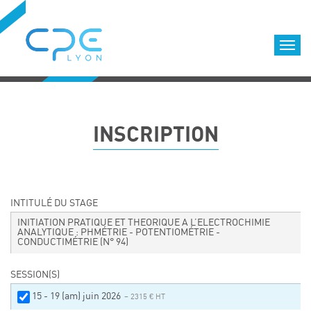
Cookies management panel
Accueil
Formations qualifiantes
INSCRIPTION
Formations diplômantes
Infos pratiques
Déroulement des formations
Equipe
INTITULÉ DU STAGE
Nous choisir
INITIATION PRATIQUE ET THEORIQUE A L’ELECTROCHIMIE
ANALYTIQUE : PHMÉTRIE - POTENTIOMÉTRIE -
CONDUCTIMÉTRIE
(N° 94)
Nos locaux
LOCATION DE SALLES DE FORMATION
SESSION(S)
Accès
15 - 19 (am) juin 2026
– 2315 € HT
Nos clients