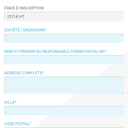
Événements
FRAIS D’INSCRIPTION
Symposium on Chain Transfer Catalysis for
2315
€ HT
sustainability – September 15 and 16, 2026
FRENCH-CHINESE CONFERENCE ON GREEN
SOCIÉTÉ / ORGANISME
*
CHEMISTRY
Contacts
NOM ET PRÉNOM DU RESPONSABLE FORMATION OU RH
*
ADRESSE COMPLÈTE
*
VILLE
*
CODE POSTAL
*