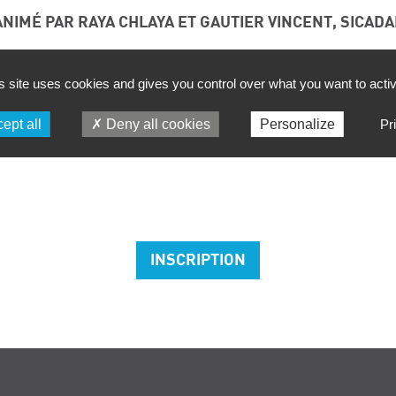
ANIMÉ PAR RAYA CHLAYA ET GAUTIER VINCENT, SICADA
le beaucoup de la simplification réglementaire et en pa
retrouver et de comprendre ce qui s’impose à vous. Dans c
s site uses cookies and gives you control over what you want to acti
réglementaires des produits chimiques : nouvelles exigen
nous regarderons les « simplifications » en cours de disc
ept all
Deny all cookies
Personalize
Pr
ns qui doivent d’ores et déjà être prises en compte, tout 
INSCRIPTION