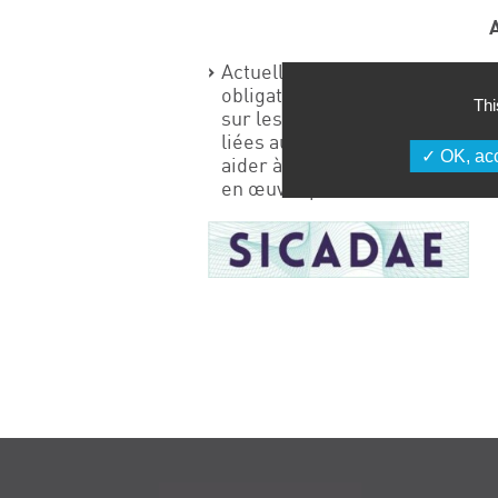
Actuellement en Europe, on par
obligations ! Difficile de s’y 
Thi
sur les dernières obligations 
liées au risque chimique, puis 
OK, acc
aider à identifier les obligatio
en œuvre pourrait évoluer. »
Navigation