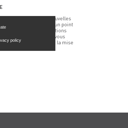
E
rallèle on annonce de nouvelles
e webinaire, nous ferons un point
vate
ces d’étiquetage, obligations
ussion.L’objectif est de vous
ivacy policy
en distinguant celles dont la mise