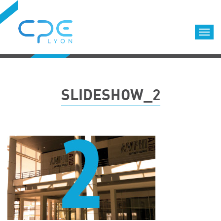
Cookies management panel
Accueil
Formations qualifiantes
SLIDESHOW_2
Formations diplômantes
Infos pratiques
Déroulement des formations
Equipe
Nous choisir
Nos locaux
LOCATION DE SALLES DE FORMATION
Accès
Nos clients