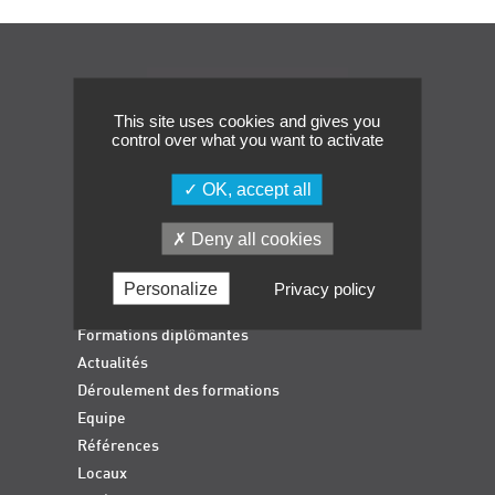
Événements
Symposium on Chain Transfer Catalysis for
Navigation
sustainability – September 15 and 16, 2026
FRENCH-CHINESE CONFERENCE ON GREEN
This site uses cookies and gives you
CHEMISTRY
control over what you want to activate
Contacts
OK, accept all
Deny all cookies
Accueil
Personalize
Privacy policy
Formations qualifiantes
Formations diplômantes
Actualités
Déroulement des formations
Equipe
Références
Locaux