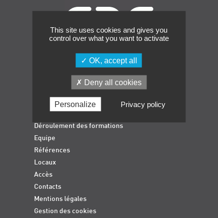
Événements
Symposium on Chain Transfer Catalysis for
This site uses cookies and gives you
sustainability – September 15 and 16, 2026
control over what you want to activate
FRENCH-CHINESE CONFERENCE ON GREEN
CHEMISTRY
OK, accept all
Contacts
Accueil
Deny all cookies
Formations qualifiantes
Formations diplômantes
Personalize
Privacy policy
Actualités
Déroulement des formations
Equipe
Références
Locaux
Accès
Contacts
Mentions légales
Gestion des cookies